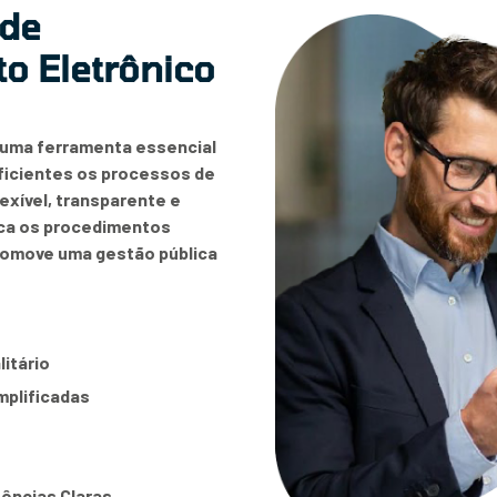
 de
o Eletrônico
 uma ferramenta essencial
eficientes os processos de
exível, transparente e
fica os procedimentos
romove uma gestão pública
itário
mplificadas
ências Claras