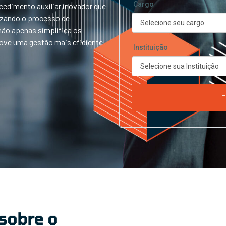
Cargo
edimento auxiliar inovador que
mizando o processo de
não apenas simplifica os
ve uma gestão mais eficiente
Instituição
E
sobre o