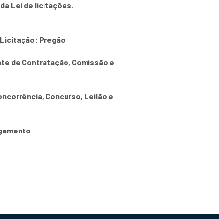
da Lei de licitações.
 Licitação: Pregão
nte de Contratação, Comissão e
oncorrência, Concurso, Leilão e
ulgamento